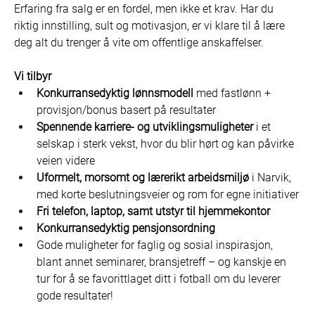
Erfaring fra salg er en fordel, men ikke et krav. Har du 
riktig innstilling, sult og motivasjon, er vi klare til å lære 
deg alt du trenger å vite om offentlige anskaffelser.
Vi tilbyr
Konkurransedyktig lønnsmodell
 med fastlønn + 
provisjon/bonus basert på resultater
Spennende karriere- og utviklingsmuligheter
 i et 
selskap i sterk vekst, hvor du blir hørt og kan påvirke 
veien videre
Uformelt, morsomt og lærerikt arbeidsmiljø
 i Narvik, 
med korte beslutningsveier og rom for egne initiativer
Fri telefon, laptop, samt utstyr til hjemmekontor
Konkurransedyktig pensjonsordning
Gode muligheter for faglig og sosial inspirasjon, 
blant annet seminarer, bransjetreff – og kanskje en 
tur for å se favorittlaget ditt i fotball om du leverer 
gode resultater!