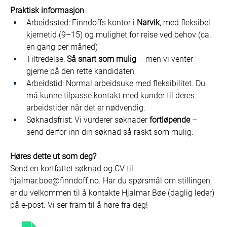
Praktisk informasjon
Arbeidssted: Finndoffs kontor i 
Narvik
, med fleksibel 
kjernetid (9–15) og mulighet for reise ved behov (ca. 
en gang per måned)
Tiltredelse: 
Så snart som mulig
 – men vi venter 
gjerne på den rette kandidaten
Arbeidstid: Normal arbeidsuke med fleksibilitet. Du 
må kunne tilpasse kontakt med kunder til deres 
arbeidstider når det er nødvendig.
Søknadsfrist: Vi vurderer søknader 
fortløpende
 – 
send derfor inn din søknad så raskt som mulig.
Høres dette ut som deg?
Send en kortfattet søknad og CV til 
hjalmar.boe@finndoff.no
. Har du spørsmål om stillingen, 
er du velkommen til å kontakte Hjalmar Bøe (daglig leder) 
på e-post. Vi ser fram til å høre fra deg!
Finndoff stillingsannonse 2025 Selger i Narvik
.pdf